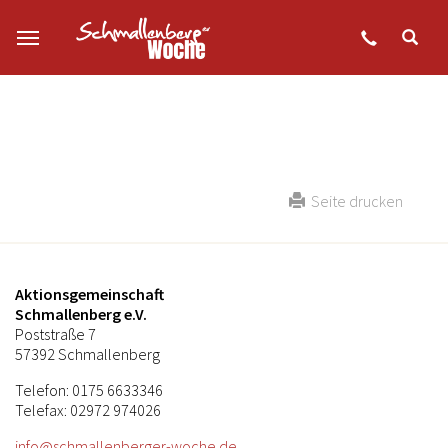
Zum Hauptinhalt springen
Seite drucken
Aktionsgemeinschaft
Schmallenberg e.V.
Poststraße 7
57392 Schmallenberg
Telefon: 0175 6633346
Telefax: 02972 974026
info@schmallenberger-woche.de